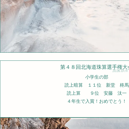
​第４８回北海道珠算選手権大
2026.01.11
小学生の部
読上暗算 １１位 新堂 柊
​読上算 ９位 安藤 汰一
​４年生で入賞！おめでとう！