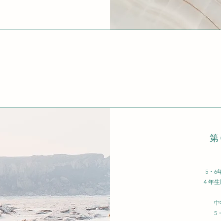
​
5・
４年生
中
5