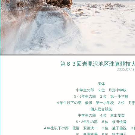
​第６３回岩見沢地区珠算競技
2025.07.13
団体
中学生の部 ２位 月形中学校
5・6年生の部 ２位 第一小学校
４年生以下の部 優勝 第一
小学校 ３位 月
個人総合競技
中学生の部 ４位 東出愛梨
5・6年生の部 ６位 横田快音
４年生以下の部 優勝 安藤汰一 ２位 益子倫説 ３
位 新堂柊馬 ６位 鈴木柚子