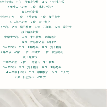
・6年生の部 ２位 月形小学校
３位 北村小学校
４年生以下の部 ２
位 北村小学校
個人総合競技
中学生の部 ３位 上葛龍音 ５位 横田蒼士
5・6年生の部 ７位 貴下創介
下の部 ２位 横田快音 ４位 石川輝 ５位 星野大
読上暗算競技
中学生の部 ４位 東出愛梨 東出龍音
６位 佐藤穂乃花 樋口碧
5・6年生の部 ２位 加藤悠真 ８位 貴下創介
４年生以下の部 ３位 星野大 ５位 新堂柊馬
読上算競技
中学生の部 ２位 上葛龍音 東出愛梨
5・6年生の部 ３位 貴下創介 ６位 加藤悠真
４年生以下の部 ２位 横田快音 ５
位 森蒼太
７位 新堂柊馬 星野大