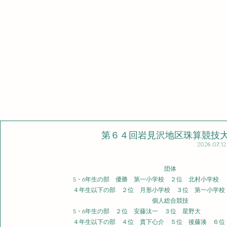
​第６４回岩見沢地区珠算競技
2026.07.12
団体
5・6年生の部 優勝 第一小学校 ２位 北村小学校
４年生以下の部 ２位 月形小
学校 ３位 第一小学校
個人総合競技
5・6年生の部 ２位 安藤汰一 ３位 星野大
４年生以下の部 ４位 貴下心介 ５位 後藤湊 ６位