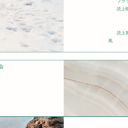
フラッ
読上暗
３位
７位 
読上算 
馬
会
馬