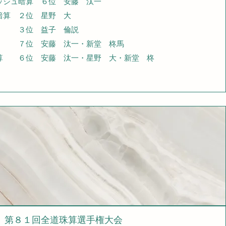
シュ暗算 ６位 安藤 汰一
算 ２位 星野 大
 益子 倫説
安藤 汰一・新堂 柊馬
６位 安藤 汰一・星野 大・新堂 柊
​第８１回全道珠算選手権大会