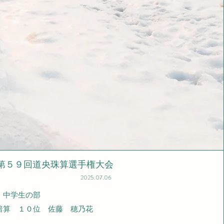
​第５９回道央珠算選手権大会
2025.07.06
生の部
 １０位 佐藤 穂乃花