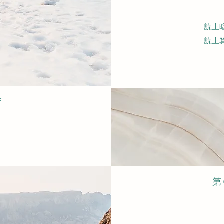
４年
読上暗算
読上
９位 
会
​