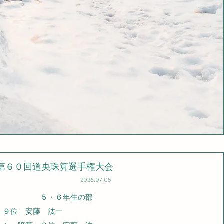
​第６０回道央珠算選手権大会
2026.07.05
５・６年生の部
９位 安藤 汰一