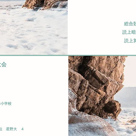
４年
総合競技
読上
読上算
大会
形小学校
位 星野大 ４