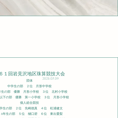
第６１回岩見沢地区珠算競技大会
2023.07.09
団体
中学生の部 ２位 月形中学校
6年生の部 優勝 月形小学校
３位 北村小学校
以下の部 優勝 第一小学校
３位 月形小学校
個人総合競技
学生の部 ２位 先崎徳真 ４位 松浦健太
・6年生の部 ５位 樋口碧 ６位 東出愛梨