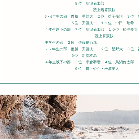
８位 鳥潟倫太郎
読上暗算競技
5・6年生の部 優勝 星野大 ２位 益子倫説 ３位 
５位 安藤汰一 １１位 中田 瑞希
４年生以下の部 ７位 鳥潟倫太郎 １０位 松浦要太
読上算競技
中学生の部 ２位 佐藤穂乃花
5・6年生の部 優勝 安藤汰一 ２位 星野大 ３位
５位 新堂柊馬
４年生以下の部 ３位
米倉羽瑠 ４位 鳥潟倫太郎
９位 貴下心介・松浦要太