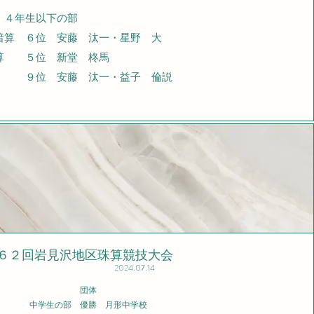
生以下の部
 ６位 安藤 汰一・星野 大
算 ５位 新堂 柊馬
安藤 汰一・益子 倫説
第６２回岩見沢地区珠算競技大会
2024.07.14
団体
中学生の部 優勝 月形中学校