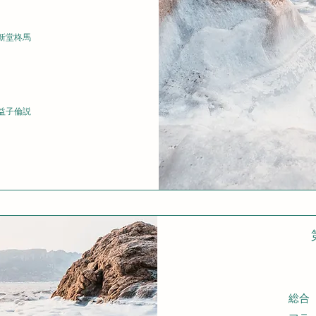
新堂柊馬
 益子倫説
総合 