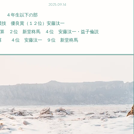
2025.09.14
生以下の部
 優良賞（１２位）安藤汰一
暗算 ２位 新堂柊馬 ４位 安藤汰一・益子倫説
 ４位 安藤汰一 ９位 新堂柊馬