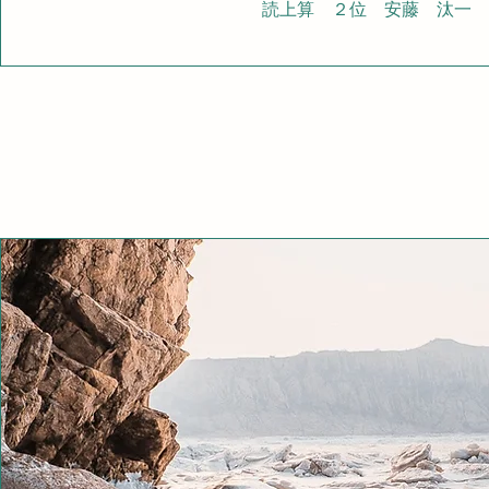
​読上算 ２位 安藤 汰一