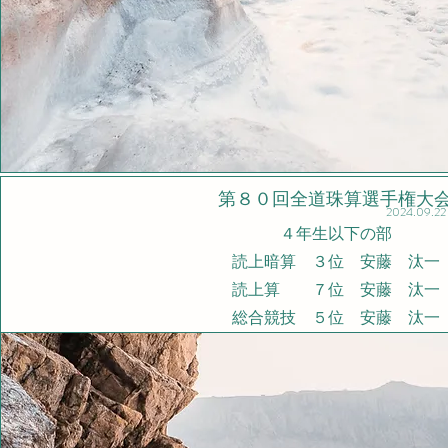
​第８０回全道珠算選手権大
2024.09.22
４年生以下の部
読上暗算 ３位 安藤 汰一
​読上算 ７位 安藤 汰一
総合競技 ５位 安藤 汰一