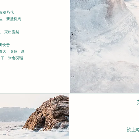
藤穂乃花
位 新堂柊馬
位 東出愛梨
田快音
野大 ５位 新
柚子 米倉羽瑠
中学
読上暗算