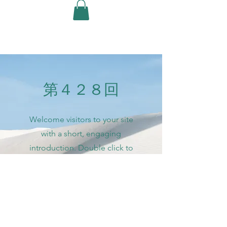
第４２８回
Welcome visitors to your site
with a short, engaging
introduction. Double click to
edit and add your own text.
Start Now